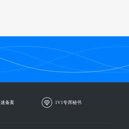
快速备案
1V1专席秘书