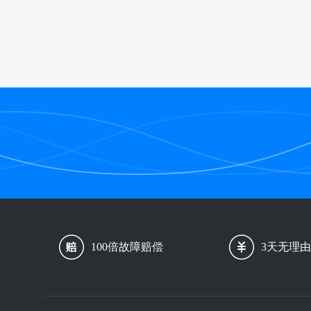
100倍故障赔偿
3天无理