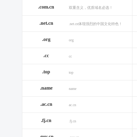
.com.cn
双重含义，优质域名必选！
.net.cn
.net.cn体现强烈的中国文化特色！
.org
org
.cc
cc
.top
top
.name
name
.ac.cn
ac.cn
.fj.cn
.fj.cn
.gov.cn