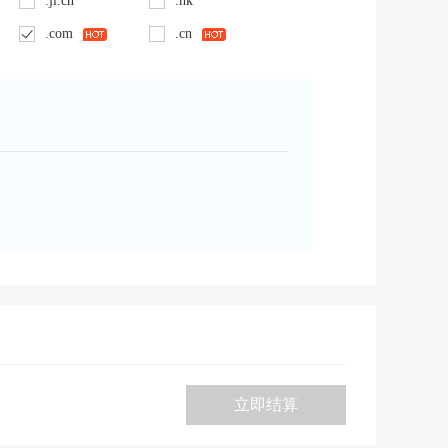
.jl.cn
.hk
.com
.cn
立即结算