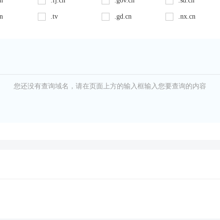
cn
.fj.cn
.gov.cn
.sd.cn
cn
.tv
.gd.cn
.nx.cn
您还没有查询域名，请在页面上方的输入框输入您要查询的内容