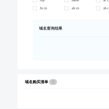
.top
.name
.ac.
.hi.cn
.ah.cn
.sh.
域名查询结果
域名购买清单
0