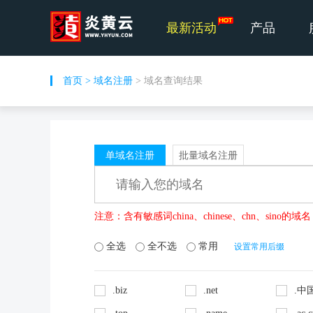
最新活动
产品
首页
>
域名注册
> 域名查询结果
单域名注册
批量域名注册
注意：含有敏感词china、chinese、chn、si
全选
全不选
常用
设置常用后缀
.biz
.net
.中