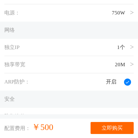
电源：
750W
网络
独立IP
1个
独享带宽
20M
ARP防护：
开启
安全
防御峰值：
150G
￥
500
立即购买
配置费用：
托管量