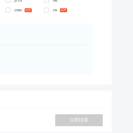
.jl.cn
.hk
.com
.cn
立即结算