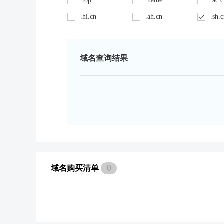
.top
.name
.ac.
.hi.cn
.ah.cn
.sh.
域名查询结果
域名购买清单
0