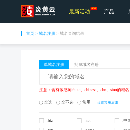
最新活动
产品
首页
>
域名注册
> 域名查询结果
单域名注册
批量域名注册
注意：含有敏感词china、chinese、chn、si
全选
全不选
常用
设置常用后缀
.biz
.net
.中