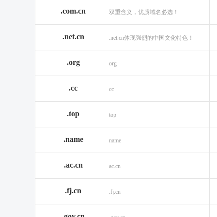
.com.cn
双重含义，优质域名必选！
.net.cn
.net.cn体现强烈的中国文化特色！
.org
org
.cc
cc
.top
top
.name
name
.ac.cn
ac.cn
.fj.cn
.fj.cn
.gov.cn