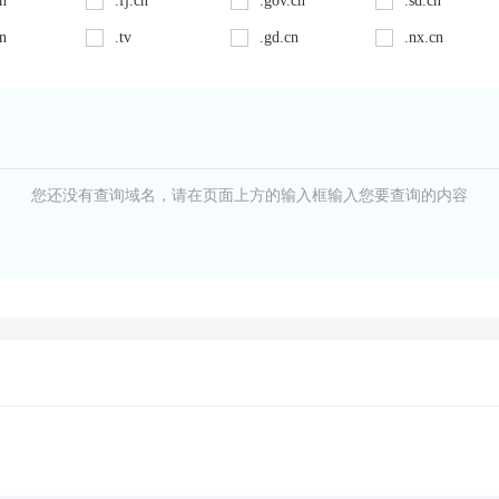
cn
.fj.cn
.gov.cn
.sd.cn
cn
.tv
.gd.cn
.nx.cn
您还没有查询域名，请在页面上方的输入框输入您要查询的内容